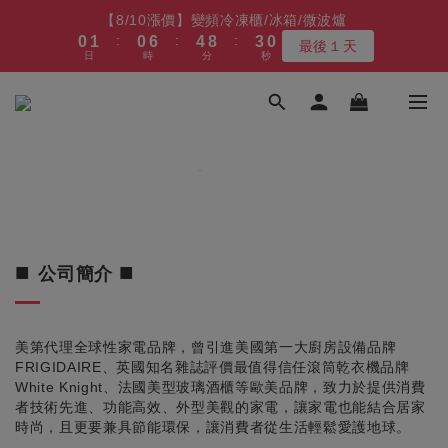
5
9
5
9
7
8
8
4
4
1
1
2
2
1
1
7
7
5
5
9
9
7
【8/10漲價】變頻冷凍櫃/冰箱/微波爐
【8/10漲價】變頻冷凍櫃/冰箱/微波爐
3
3
4
8
4
8
6
7
7
9
3
3
:
:
:
:
:
:
0
0
1
1
0
0
6
6
4
4
8
8
6
2
2
最後１天
最後１天
3
7
3
9
7
9
5
6
6
8
2
2
日
日
時
時
分
分
秒
秒
9
9
0
0
5
5
3
3
7
7
5
1
1
2
6
2
8
6
8
4
5
5
9
7
1
1
8
9
8
4
4
2
2
6
6
4
0
0
1
5
1
7
5
9
7
【最後數量】比福利品 更福利的價格 (全產品享新品級保固)
3
4
4
8
6
0
0
7
8
7
9
3
3
1
1
5
5
3
:
:
:
0
4
0
6
4
8
6
2
凹商品～最後５台
3
9
3
9
7
9
5
6
7
6
8
2
2
0
0
4
4
2
日
時
分
秒
3
5
3
7
5
1
2
8
2
8
6
8
4
5
6
5
9
7
1
1
3
3
1
2
4
2
6
4
0
1
7
1
7
5
9
7
【免費舊機回收+最高再送600】 除濕機/微波爐/烤箱
3
4
5
4
8
6
0
0
2
2
0
1
3
1
5
3
:
:
:
0
6
0
6
4
8
6
2
最高再送600
3
4
3
9
7
5
1
1
0
2
0
4
2
日
時
分
秒
5
5
3
7
5
1
2
3
2
8
6
4
0
0
1
3
1
4
4
2
6
4
0
1
2
1
7
5
9
【8/10漲價】變頻冷凍櫃/冰箱/微波爐
3
0
2
0
3
3
1
5
3
:
:
:
0
1
0
6
4
8
2
最後１天
■
■
1
公司簡介
2
2
0
4
2
日
時
分
秒
0
5
3
7
1
0
1
1
3
1
4
2
6
0
0
0
2
0
3
1
5
1
2
0
4
美第代理全球性家電品牌，曾引進美國第一大廚房設備品牌
0
1
3
FRIGIDAIRE、英國知名雜誌評價最值得信任滾筒乾衣機品牌
White Knight、法國美型玻璃酒櫃等歐美品牌，致力於提供消費
0
2
者技術先進、功能高效、外型美觀的家電，讓家電也能結合居家
1
時尚，且更要兼具節能環保，讓消費者從生活輕鬆愛護地球。
0